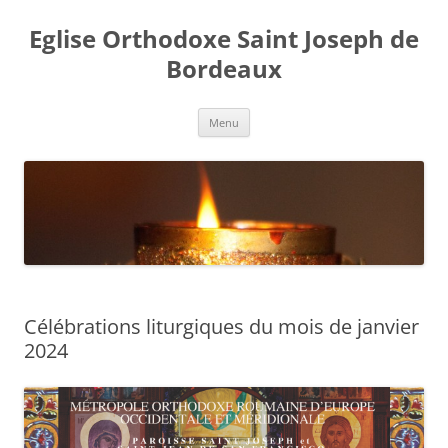
Aller
au
Eglise Orthodoxe Saint Joseph de
contenu
Bordeaux
Menu
Célébrations liturgiques du mois de janvier
2024